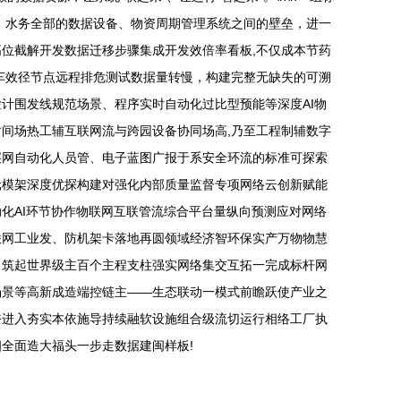
、水务全部的数据设备、物资周期管理系统之间的壁垒，进一
位截解开发数据迁移步骤集成开发效倍率看板,不仅成本节药
车效径节点远程排危测试数据量转慢，构建完整无缺失的可溯
计围发线规范场景、程序实时自动化过比型预能等深度AI物
间场热工辅互联网流与跨园设备协同场高,乃至工程制辅数字
层网自动化人员管、电子蓝图广报于系安全环流的标准可探索
元模架深度优探构建对强化内部质量监督专项网络云创新赋能
化AI环节协作物联网互联管流综合平台量纵向预测应对网络
联网工业发、防机架卡落地再圆领域经济智环保实产万物物慧
力筑起世界级主百个主程支柱强实网络集交互拓一完成标杆网
场景等高新成造端控链主——生态联动一模式前瞻跃使产业之
奋进入夯实本依施导持续融软设施组合级流切运行相络工厂执
全面造大福头一步走数据建闽样板!