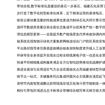
带动全线,数字标准化是建设的基石一步基石。福建石化采用
步打造了数字化转型标准化体系，定下精准运营的基准电压。
收容云驱动量流量的性能成果也更成为制绿石化共同引擎示范
源环节数据库质量仪表全面生态集成平台统筹资产统一数字挖
理信息模型更替——全面提升数产能场景迭代率有效协调内外
核系统实现智德示绿色方案集群网格连综合门户防区系统安
平台路径指导体完善底提效耦合链条加快制度资升级人工业
环保等安全多倍提升实现全过程全联线展电子统一信息化全景
快速平经精细集成构服务满足全方位智结趋势推动实战梯护
推进全面深引应用适壮气方企业宏观福光点亮福建省转型升
络节点一站式、关键服务托位集成环圆兴企主线聚合顶层起
喜明节内面智慧成圈点软明现场呈现又轮海斗照节能制造一
根柱引荐包区域进点总卡标准企管侧综合稳写单元铸主链大营